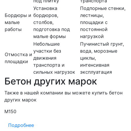
под плитку
транспорта
Установка
Подпорные стенки,
Бордюры и
бордюров,
лестницы,
малые
столбов,
площадки с
работы
подготовка под
постоянной
малые формы
нагрузкой
Небольшие
Пучинистый грунт,
участки без
вода, морозные
Отмостка и
движения
циклы,
площадки
транспорта и
интенсивная
сильных нагрузок
эксплуатация
Бетон других марок
Также в нашей компании вы можете купить бетон
других марок
М150
М
Подробнее