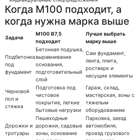
Когда М100 подходит, а
когда нужна марка выше
М100 В7,5
Лучше выбрать
Задача
подходит
марку выше
Бетонная подушка,
Сам фундамент,
Подбетонка
выравнивание
лента, плита,
под
основания,
ростверк и
фундамент
подготовительный
несущие элементы
слой
Подготовка под
Гараж, склад,
Черновой
чистовое
мастерская, зоны с
пол и
покрытие, легкие
тяжелым
стяжка
бытовые нагрузки
оборудованием
Пешеходные
Парковка, заезд
Дорожки и
дорожки, садовые
автомобиля,
тротуары
зоны, основание
проезд грузового