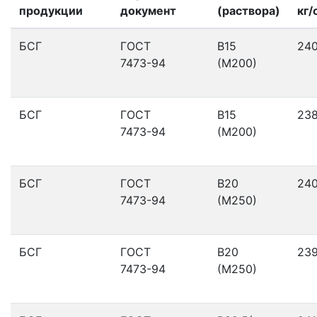
продукции
документ
(раствора)
кг/
БСГ
ГОСТ
В15
24
7473-94
(М200)
БСГ
ГОСТ
В15
23
7473-94
(М200)
БСГ
ГОСТ
В20
24
7473-94
(М250)
БСГ
ГОСТ
В20
23
7473-94
(М250)