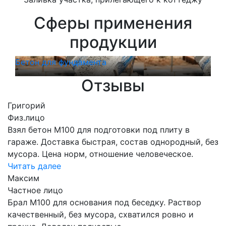
Сферы применения
продукции
Бетон для фундамента
Бет
Отзывы
Григорий
Физ.лицо
Взял бетон М100 для подготовки под плиту в
гараже. Доставка быстрая, состав однородный, без
мусора. Цена норм, отношение человеческое.
Читать далее
Максим
Частное лицо
Брал М100 для основания под беседку. Раствор
качественный, без мусора, схватился ровно и