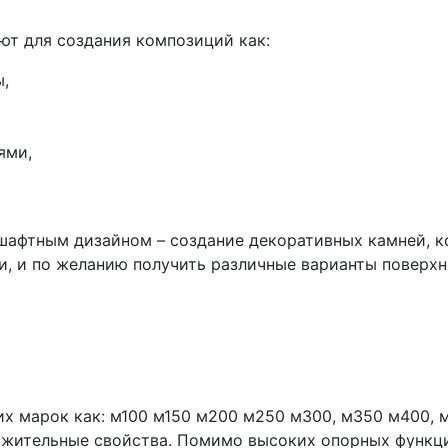
ют для создания композиций как:
,
ями,
дшафтным дизайном – создание декоративных камней, 
, и по желанию получить различные варианты поверхн
х марок как: м100 м150 м200 м250 м300, м350 м400, м
ложительные свойства. Помимо высоких опорных функц