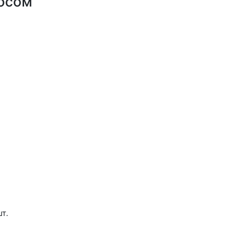
сосом
т.