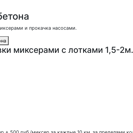
бетона
миксерами и прокачка насосами.
она
ки миксерами с лотками 1,5-2м
ер + 500 руб./миксер за каждые 10 км. за пределами ко