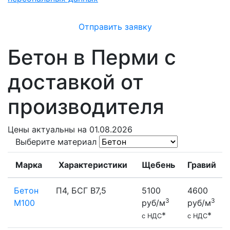
Отправить заявку
Бетон в Перми с
доставкой от
производителя
Цены
актуальны на 01.08.2026
Выберите материал
Марка
Характеристики
Щебень
Гравий
Бетон
П4, БСГ В7,5
5100
4600
3
3
М100
руб/м
руб/м
*
*
с НДС
с НДС