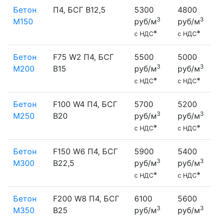
Бетон
П4, БСГ В12,5
5300
4800
3
3
М150
руб/м
руб/м
*
*
с НДС
с НДС
Бетон
F75 W2 П4, БСГ
5500
5000
3
3
М200
В15
руб/м
руб/м
*
*
с НДС
с НДС
Бетон
F100 W4 П4, БСГ
5700
5200
3
3
М250
В20
руб/м
руб/м
*
*
с НДС
с НДС
Бетон
F150 W6 П4, БСГ
5900
5400
3
3
М300
В22,5
руб/м
руб/м
*
*
с НДС
с НДС
Бетон
F200 W8 П4, БСГ
6100
5600
3
3
М350
В25
руб/м
руб/м